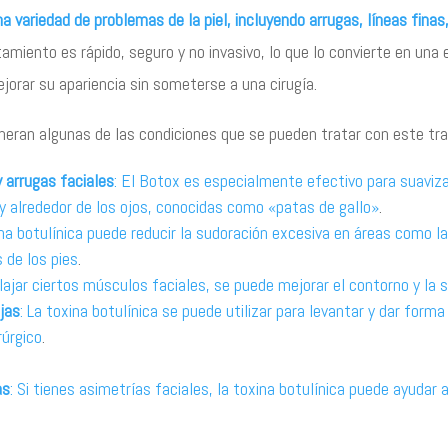
na variedad de problemas de la piel, incluyendo arrugas, líneas finas
atamiento es rápido, seguro y no invasivo, lo que lo convierte en una
orar su apariencia sin someterse a una cirugía.
meran algunas de las condiciones que se pueden tratar con este tr
y arrugas faciales
: El Botox es especialmente efectivo para suaviza
 y alrededor de los ojos, conocidas como «patas de gallo»
.
ina botulínica puede reducir la sudoración excesiva en áreas como la
 de los pies
.
relajar ciertos músculos faciales, se puede mejorar el contorno y la 
jas
: La toxina botulínica se puede utilizar para levantar y dar forma
rúrgico
.
as
: Si tienes asimetrías faciales, la toxina botulínica puede ayudar a