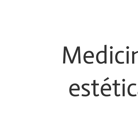
Medici
estéti